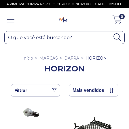
PRIMEIRA COMPRA? USE O CUPOM:MINEIRO10 E GANHE 10%OFF
0
Início
>
MARCAS
>
DAFRA
>
HORIZON
HORIZON
Filtrar