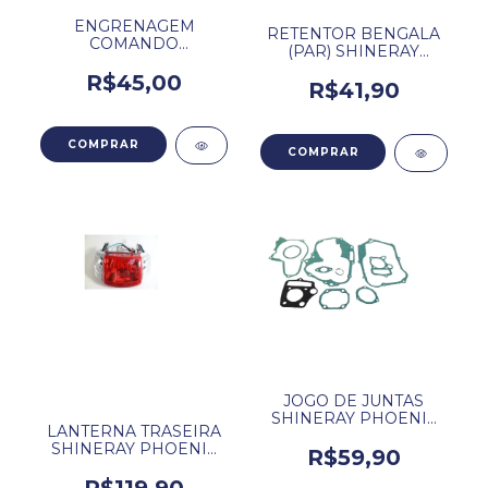
ENGRENAGEM
RETENTOR BENGALA
COMANDO
(PAR) SHINERAY
SUPERIOR SHINERAY
PHOENIX GOLD 50
JET/PHOENIX/TRAXX
R$45,00
XY50Q2 49CC
R$41,90
49CC.
JOGO DE JUNTAS
SHINERAY PHOENIX
LANTERNA TRASEIRA
50 GOLD / XY - 50Q.
SHINERAY PHOENIX
R$59,90
50 COMPLETA