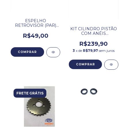
ESPELHO
RETROVISOR (PAR)
KIT CILINDRO PISTÃO
SHINERAY PHOENIX
COM ANÉIS
GOLD 49CC 50CC
R$49,00
SHINERAY PHOENIX
50CC.
R$239,90
3
x de
R$79,97
sem juros
FRETE GRÁTIS