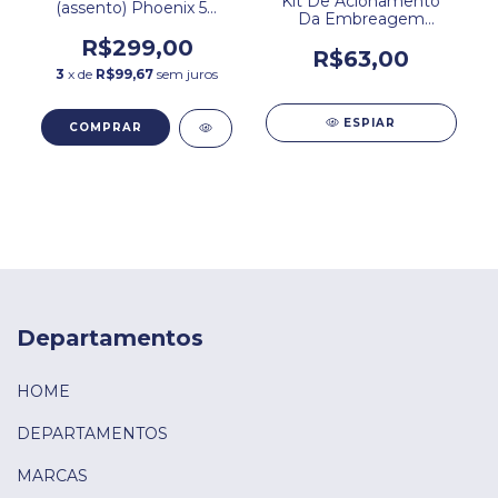
Kit De Acionamento
(assento) Phoenix 50
Da Embreagem
Gold Shineray.
Shineray Phoenix Gold
R$299,00
50cc.
R$63,00
3
x de
R$99,67
sem juros
ESPIAR
Departamentos
HOME
DEPARTAMENTOS
MARCAS