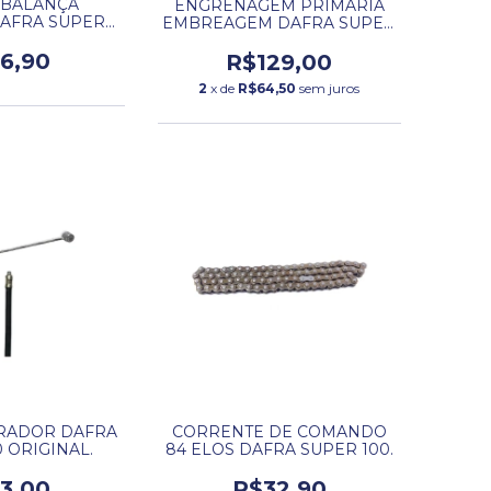
 BALANÇA
ENGRENAGEM PRIMARIA
DAFRA SUPER
EMBREAGEM DAFRA SUPER
00.
50.
6,90
R$129,00
2
x de
R$64,50
sem juros
RADOR DAFRA
CORRENTE DE COMANDO
 ORIGINAL.
84 ELOS DAFRA SUPER 100.
3,00
R$32,90