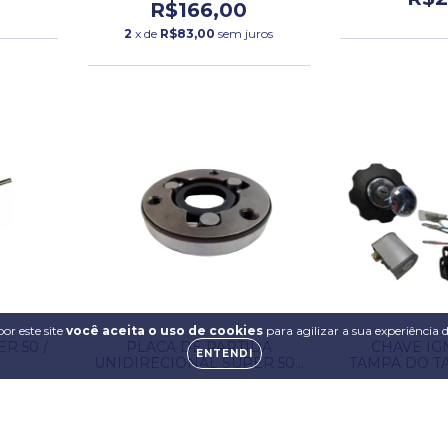
R$166,00
2
x de
R$83,00
sem juros
or este site
você aceita o uso de cookies
para agilizar a sua experiência
R 50 /
PLACA DE PARTIDA
CHAVE IG
ENTENDI
.
UNIDIRECIONAL SUPER 50 /
TAMPA DO T
100.
SUPER 50/1
R$91,00
R$2
3
x de
R$69