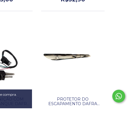
 de compra.
NIÇÃO COM
PROTETOR DO
ANQUE DAFRA
ESCAPAMENTO DAFRA
00 COMPLETA.
SUPER 50 / 100
07,00
R$65,00
,00
sem juros