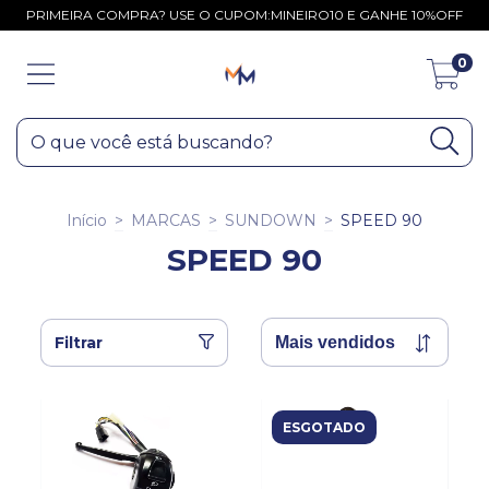
PRIMEIRA COMPRA? USE O CUPOM:MINEIRO10 E GANHE 10%OFF
0
Início
>
MARCAS
>
SUNDOWN
>
SPEED 90
SPEED 90
Filtrar
ESGOTADO