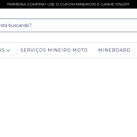
PRIMEIRA COMPRA? USE O CUPOM:MINEIRO10 E GANHE 10%OFF
AS
SERVIÇOS MINEIRO MOTO
MINEBOARD