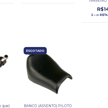
TRASEIRO 
DA
R$1
2
x de
R$74
ESGOTADO
 (par)
BANCO (ASSENTO) PILOTO