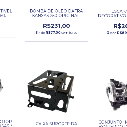
TIVEL
BOMBA DE OLEO DAFRA
ESCAP
50.
KANSAS 250 ORIGINAL.
DECORATIVO
KANSA
R$231,00
R$2
3
x de
R$77,00
sem juros
3
x de
R$89
MOTOR
CONJUNTO I
CAIXA SUPORTE DA
SAS /
ESQUERDO D