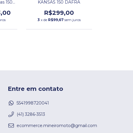
as 150
KANSAS 150 DAFRA
,00
R$299,00
uros
3
x de
R$99,67
sem juros
Entre em contato
5541998720041
(41) 3286-3513
ecommerce.mineiromoto@gmail.com