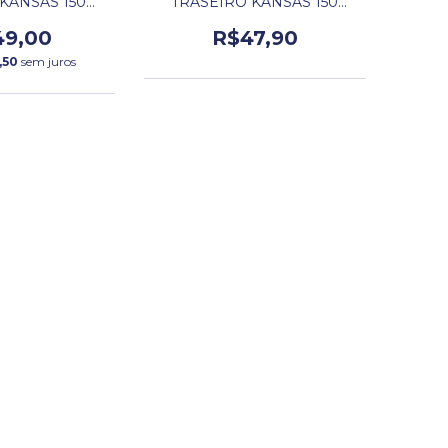
KANSAS 150
TRASEIRO KANSAS 150
FRA
DAFRA
49,00
R$47,90
,50
sem juros