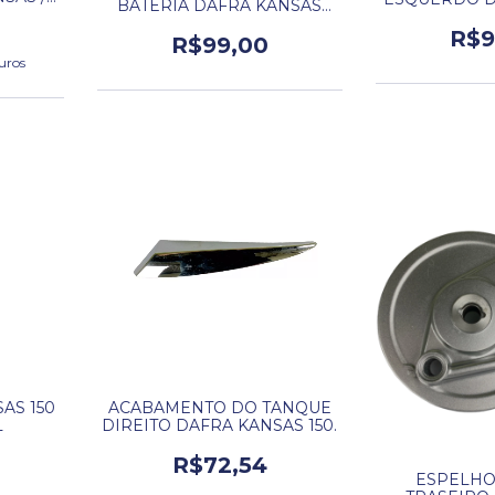
BATERIA DAFRA KANSAS
ETA.
1
150.
R$9
R$99,00
uros
AS 150
ACABAMENTO DO TANQUE
L
DIREITO DAFRA KANSAS 150.
R$72,54
ESPELHO