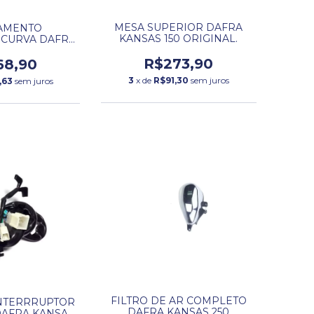
MESA SUPERIOR DAFRA
AMENTO
KANSAS 150 ORIGINAL.
 CURVA DAFRA
S 250.
R$273,90
68,90
3
x de
R$91,30
sem juros
,63
sem juros
FILTRO DE AR COMPLETO
NTERRRUPTOR
DAFRA KANSAS 250
AFRA KANSAS