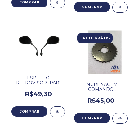
FRETE GRÁTIS
ESPELHO
RETROVISOR (PAR)
ENGRENAGEM
ADAPTÁVEL DAFRA
COMANDO
ZIG 50 / 100.
R$49,30
SUPERIOR SHINERAY
JET/PHOENIX/TRAXX
R$45,00
49CC.