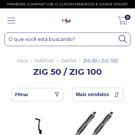
PRIMEIRA COMPRA? USE O CUPOM:MINEIRO10 E GANHE 10%OFF
0
Início
>
MARCAS
>
DAFRA
>
ZIG 50 / ZIG 100
ZIG 50 / ZIG 100
Filtrar