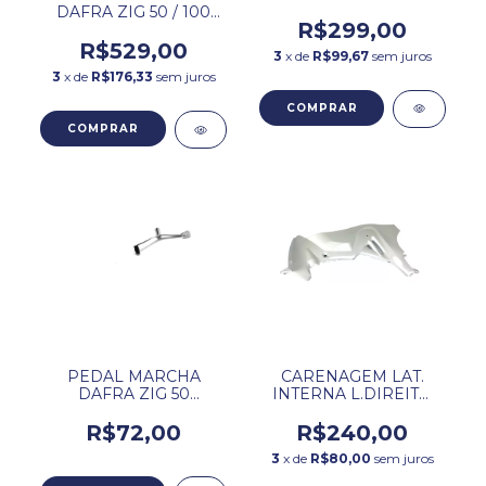
DIREITA DAFRA ZIG
DAFRA ZIG 50 / 100
VERMELHA
R$299,00
ORIGINAL
ORIGINAL.
R$529,00
3
x de
R$99,67
sem juros
3
x de
R$176,33
sem juros
PEDAL MARCHA
CARENAGEM LAT.
DAFRA ZIG 50
INTERNA L.DIREITO
ORIGINAL.
BRANCA DAFRA ZIG
50
R$72,00
R$240,00
3
x de
R$80,00
sem juros