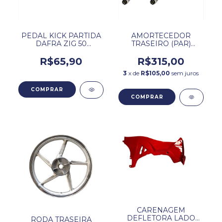
PEDAL KICK PARTIDA
AMORTECEDOR
DAFRA ZIG 50
TRASEIRO (PAR)
ORIGINAL.
DAFRA ZIG 50 / 100
ORIGINAL.
R$65,90
R$315,00
3
x de
R$105,00
sem juros
CARENAGEM
DEFLETORA LADO
RODA TRASEIRA