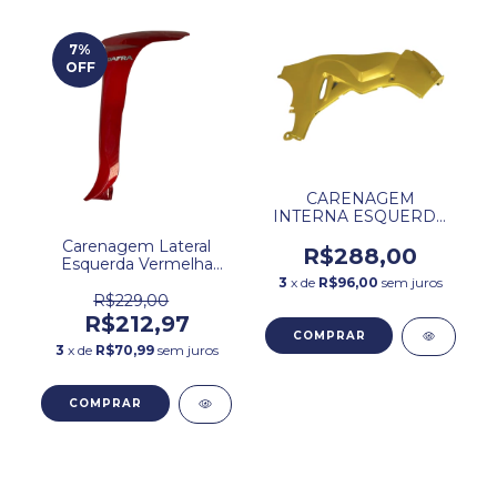
7
%
OFF
CARENAGEM
INTERNA ESQUERDA
AMARELA ZIG 50
Carenagem Lateral
DAFRA.
R$288,00
Esquerda Vermelha
Dafra Zig.
3
x de
R$96,00
sem juros
R$229,00
R$212,97
3
x de
R$70,99
sem juros