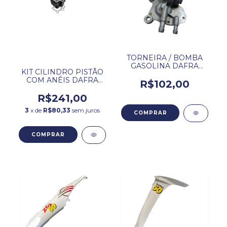
TORNEIRA / BOMBA
GASOLINA DAFRA
KIT CILINDRO PISTÃO
ZIG 50 / 100.
COM ANÉIS DAFRA
R$102,00
ZIG 50CC
R$241,00
3
x de
R$80,33
sem juros